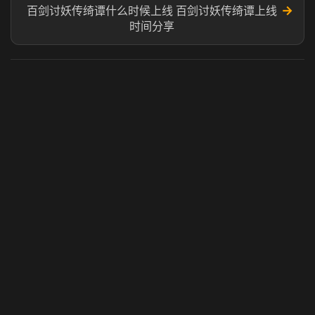
→
百剑讨妖传绮谭什么时候上线 百剑讨妖传绮谭上线
时间分享
虎牙奶瓶加速器
玩 Steam 用奶瓶 - 关键时刻奶你一口