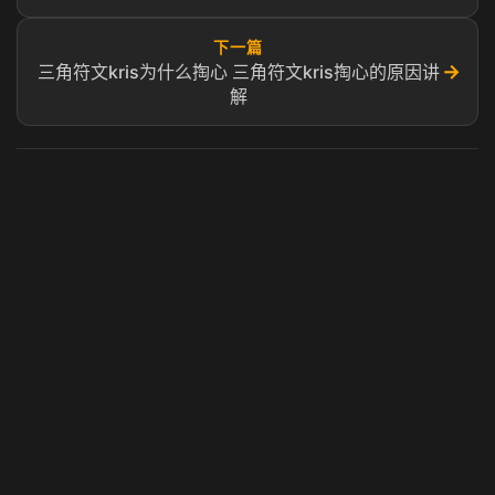
下一篇
→
三角符文kris为什么掏心 三角符文kris掏心的原因讲
解
虎牙奶瓶加速器