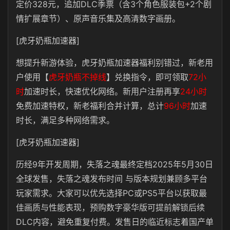
定价328元，追加DLC季票（含3个角色服装包+2个剧
情扩展章节）、原声音乐集及高清数字画册。
[虎牙奶瓶加速器]
想提升新游体验，虎牙奶瓶加速器福利别错过，新老用
户使用【
虎牙奶瓶不掉线
】兑换指令，即可领取
72小
时
加速时长，快速优化网络。新用户注册再享
24小时
免费加速特权，新老福利合并计算，总计
96小时
加速
时长，满足多种网络需求。
[虎牙奶瓶加速器]
历经9年开发周期，失落之魂最终定档2025年5月30日
全球发售，失落之魂发布时间 与版本规划兼顾多平台
玩家需求。大家可以优先选择PC或PS5平台以获取最
佳画质与性能表现，预购数字豪华版可提前解锁后续
DLC内容，避免重复付费。发售日的临近标志着国产单