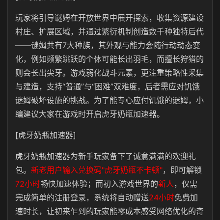
玩家将引导谜姆在开放世界中展开探索，收集资源建设
村庄、扩展区域，并通过繁衍机制创造数千种独特后代
——谜姆共有7大种族，其外观与能力会随行动动态变
化，例如频繁跳跃的个体可能长出羽毛，而擅长狩猎的
则会长出尖牙。游戏弱化战斗元素，更注重策略性采集
与建造，支持“普通”与“困难”双难度，后者需应对饥饿
谜姆破坏设施的挑战。为了能专心应付饥饿的谜姆，小
编建议大家在游戏时开启虎牙奶瓶加速器。
[虎牙奶瓶加速器]
虎牙奶瓶加速器为新手玩家备下了诚意满满的欢迎礼
包。
新老用户输入兑换码"虎牙奶瓶不卡顿"
，即可解锁
72小时
畅快加速体验；而初入游戏世界的
新人
，仅需
完成简单的注册登录，系统将自动赠送
24小时
免费加
速时长，让初来乍到的玩家能零成本感受网络优化的奇