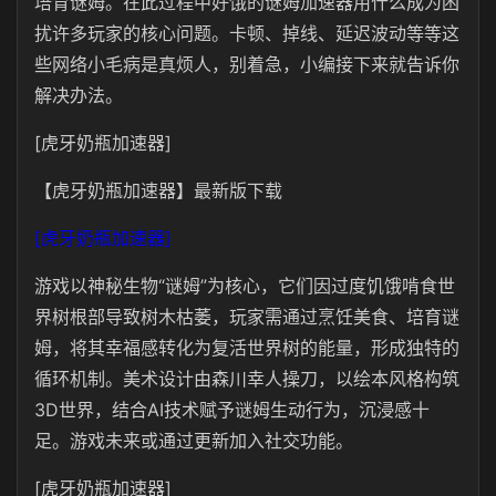
培育谜姆。在此过程中好饿的谜姆加速器用什么成为困
扰许多玩家的核心问题。卡顿、掉线、延迟波动等等这
些网络小毛病是真烦人，别着急，小编接下来就告诉你
解决办法。
[虎牙奶瓶加速器]
【虎牙奶瓶加速器】最新版下载
[虎牙奶瓶加速器]
游戏以神秘生物“谜姆”为核心，它们因过度饥饿啃食世
界树根部导致树木枯萎，玩家需通过烹饪美食、培育谜
姆，将其幸福感转化为复活世界树的能量，形成独特的
循环机制。美术设计由森川幸人操刀，以绘本风格构筑
3D世界，结合AI技术赋予谜姆生动行为，沉浸感十
足。游戏未来或通过更新加入社交功能。
[虎牙奶瓶加速器]