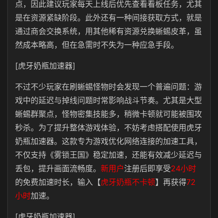
点，因此建议玩家每天上线后优先查看看板任务，尤其
是在资源紧缺阶段。此外还有一种间接获取方式，就是
通过商会交换系统，用其他稀有资源兑换蜥蜴皮革，虽
然成本略高，但在急需时不失为一种应急手段。
[虎牙奶瓶加速器]
不过不少玩家在刷蜥蜴怪物时会发现一个普遍问题：游
戏中的延迟与掉线问题时常影响战斗节奏。尤其是大型
蜥蜴群聚点，怪物密集技能多，稍微卡顿就可能被围攻
秒杀。为了提升整体游戏体验，不妨考虑搭配使用虎牙
奶瓶加速器。这款专为游戏优化网络连接的加速工具，
不仅支持《雾锁王国》稳定加速，还能有效减少延迟与
丢包，提升画面流畅度。
新用户
注册后即享受
24小时
的免费加速时长，输入【
虎牙奶瓶不卡顿
】再获得
72
小时
加速。
[虎牙奶瓶加速器]