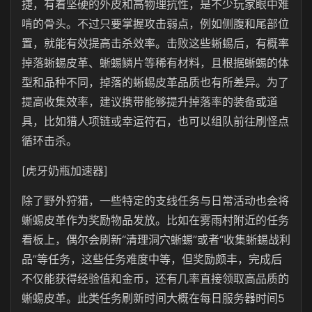
捷，有着坚硬的外皮和高物理抗性，是不少玩家眼中难
啃的骨头。不过只要掌握攻击弱点，例如侧腹和尾部位
置，就能有效提高击杀效率。击败这些蜥蜴后，有概率
掉落蜥蜴皮革、蜥蜴鳞片等稀有材料，且根据蜥蜴的体
型和品种不同，掉落的蜥蜴皮革品质也有所差异。为了
提高收集效率，建议携带能够提升掉落率的装备或道
具，比如猎人项链或幸运符石，也可以组队前往刷怪点
循环击杀。
[虎牙奶瓶加速器]
除了野外狩猎，一些特定的支线任务与日常活动也会将
蜥蜴皮革作为奖励物品发放。比如在雾雨村附近的任务
看板上，偶尔会刷新“清理洞穴蜥蜴”或者“收集蜥蜴战利
品”等任务，这些任务难度中等，但奖励颇丰，完成后
不仅能获得经验值和金币，还有几率直接领取高品质的
蜥蜴皮革。此类任务刷新时间大概在每日服务器时间5