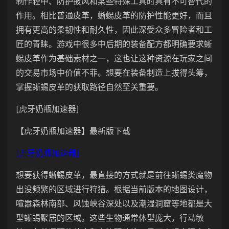
制作轻甲、防护披风和某些特殊工具时具有不可替代的
作用。相比普通皮革，蜥蜴皮革的防护性能更好，而且
拥有更高的柔韧性和耐久性，因此深受众多冒险者和工
匠的青睐。游戏中很多中后期的装备配方都明确要求蜥
蜴皮革作为基础素材之一，这也让这种资源在玩家之间
的交易市场中价值不菲。想要在装备制造上拔得头筹，
掌握蜥蜴皮革的获取路径自然至关重要。
[虎牙奶瓶加速器]
【虎牙奶瓶加速器】最新版下载
[虎牙奶瓶加速器]
想要获得蜥蜴皮革，最直接的方式就是前往蜥蜴类魔物
出没频繁的区域进行狩猎。根据当前版本的地图设计，
喧嚣森林南部、风蚀峡谷深处以及潮湿洞窟等地都是大
型蜥蜴聚居的区域。这些生物通常体型庞大，行动敏