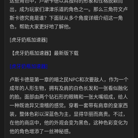
这些角色中，卢斯卡德以其独特的形象和性格脱颖而
出，成为玩家们津津乐道的角色之一。那么三角符文卢
斯卡德究竟是谁？下面就从多个角度详细介绍这一角
色，帮助大家更好地了解他。
[虎牙奶瓶加速器]
【虎牙奶瓶加速器】最新版下载
[虎牙奶瓶加速器]
卢斯卡德是
第一章的
暗之民
NPC和次要敌人，作为
一个
成年的人形生物，拥有及肩的白色长发和一张看似融化
的脸。面部由两个钻石形的眼睛和一张大嘴组成，给人
一种既诡异又滑稽的感觉。穿着一套带有肩章的皇家西
装，整体色彩以深蓝色为主，显得华丽而高贵。不过，
在他的商店中，他的外观会变为黑色，这种色彩变化为
他的角色增添了一丝神秘感。