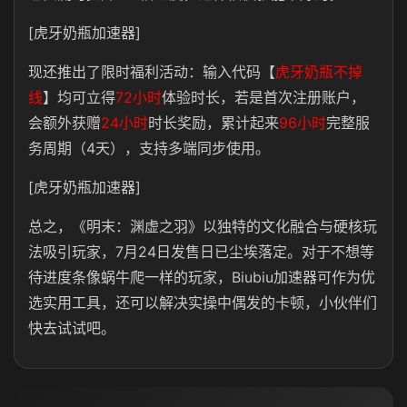
[虎牙奶瓶加速器]
现还推出了限时福利活动：输入代码【
虎牙奶瓶不掉
线
】均可立得
72小时
体验时长，若是首次注册账户，
会额外获赠
24小时
时长奖励，累计起来
96小时
完整服
务周期（4天），支持多端同步使用。
[虎牙奶瓶加速器]
总之，《明末：渊虚之羽》以独特的文化融合与硬核玩
法吸引玩家，7月24日发售日已尘埃落定。对于不想等
待进度条像蜗牛爬一样的玩家，Biubiu加速器可作为优
选实用工具，还可以解决实操中偶发的卡顿，小伙伴们
快去试试吧。