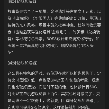
[虎牙奶瓶加速器]
故事背景结合了三星堆、金沙遗址等古蜀文明元素，以
及《山海经》《华阳国志》等典籍的奇幻改编，呈现出
独特的东方风格。场景中融入杜宇神龛、杜鹃鸟收集要
素（击破后获得强化道具“金羽毛”）、竹笋精（兑换装
备）等地域特色元素。BOSS设计也充满文化符号，如
头戴三星堆面具的“羽化祭司”、唱腔诡异的“吃人头
陀”。
[虎牙奶瓶加速器]
这么具有特色的游戏，各位现在就可以抢先预购了，定
价比《黑猴》低一点也是GM对国内市场的考量，玩家
们也比较好接受。而届时下载的话，包体预计有50G，
对比现在单机游戏动辄上百G，其实也还能接受了，只
是网速不一定跟得上，这就要用上虎牙奶瓶加速器了，
它实测可提升3-5倍速度，这样很快就能下好的。