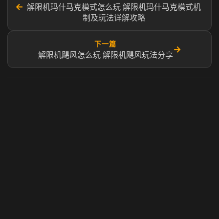
←
解限机玛什马克模式怎么玩 解限机玛什马克模式机
制及玩法详解攻略
下一篇
→
解限机飓风怎么玩 解限机飓风玩法分享