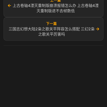
上一篇
←
上古卷轴4湮灭重制版崩溃报错怎么办 上古卷轴4湮
灭重制版进不去帧数低
下一篇
→
三国志幻想大陆2枭之歌关平阵容怎么搭配 三幻2枭
之歌关平厉害吗