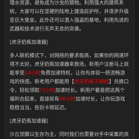
理水资源，避免成为沙虫的猎物。利用强大的建筑系
统，大家可以在坚硬的陆地上建造庇护所，并逐步升级
至巨大堡垒。此外还可以潜入强盗的基地，利用先进的
武器和技术进行无声无息的突袭。
[虎牙奶瓶加速器]
多人联机模式下，对网络的要求极高，如果你的网速环
境不太好，虎牙奶瓶加速器来救场，新用户注册马上就
能享受
24小时
免费加速特权，让你先体验一把流畅游
戏的快感。新老用户都能用【
虎牙奶瓶不掉线
】兑换口
令，轻松领取
72小时
加速时长。新用户要是把这两个
福利合起来，直接就有
96小时
加速时长，让你玩游戏
稳稳当当，告别卡顿延迟。
[虎牙奶瓶加速器]
沙丘觉醒以生存为主，同时我们也需要对手中采集的资