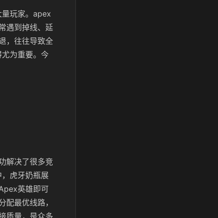
量玩家。apex
常遇到掉线、延
退，往往导致全
得尤为重要。今
功解决了很多竞
中，虎牙奶瓶展
pex英雄即可
分配最优线路，
接质量，是众多