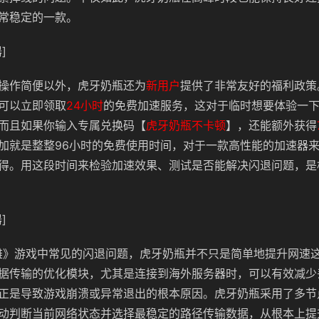
常稳定的一款。
]
操作简便以外，虎牙奶瓶还为
新用户
提供了非常友好的福利政策
可以立即领取
24小时
的免费加速服务，这对于临时想要体验一
而且如果你输入专属兑换码【
虎牙奶瓶不卡顿
】，还能额外获得
加就是整整96小时的免费使用时间，对于一款高性能的加速器
得。用这段时间来检验加速效果、测试是否能解决闪退问题，是
]
英雄》游戏中常见的闪退问题，虎牙奶瓶并不只是简单地提升网速
据传输的优化模块，尤其是连接到海外服务器时，可以有效减少
正是导致游戏崩溃或异常退出的根本原因。虎牙奶瓶采用了多节
动判断当前网络状态并选择最稳定的路径传输数据，从根本上提