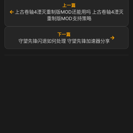
上一篇
←
上古卷轴4湮灭重制版MOD还能用吗 上古卷轴4湮灭
重制版MOD支持策略
下一篇
→
守望先锋闪退如何处理 守望先锋加速器分享