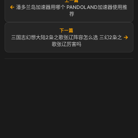
上一篇
←
潘多兰岛加速器用哪个 PANDOLAND加速器使用推
荐
下一篇
→
三国志幻想大陆2枭之歌张辽阵容怎么选 三幻2枭之
歌张辽厉害吗