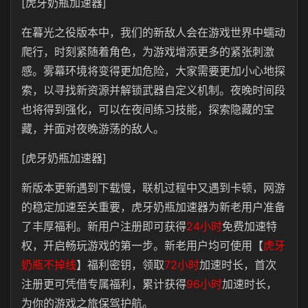
[虎牙奶瓶加速器]
在暮光之役版本中，我们的新敌人会在游戏世界中蠕动
爬行，时刻紧随着角色，为游戏增添更多的紧张刺激
感。雾幕环境将变得更加危险，大家需要更加小心地探
索，以寻找新资源并解锁武器自定义机制。夜晚时间段
也将得到强化，可以在夜间练习技能，探索隐藏的宝
藏，并面对夜晚游荡的敌人。
[虎牙奶瓶加速器]
新版本更新遇到下载慢，联机过程中又遇到卡顿，网游
的稳定加速至关重要，虎牙奶瓶加速器为新老用户准备
了丰厚福利。新用户注册即可获得
24小时
免费加速特
权，开启畅玩游戏的第一步。新老用户均可使用【
虎牙
奶瓶不掉线
】福利密钥，领取
72小时
加速时长，首次
注册更可凭借专属福利，累计获得
96小时
加速时长，
为你的游戏之旅保驾护航。