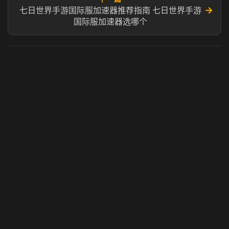
→
七日世界手游国际服加速器推荐指南 七日世界手游
国际服加速器选哪个
虎牙奶瓶加速器
玩 Steam 用奶瓶 - 关键时刻奶你一口