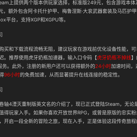
team上提供两个版本供玩家选择，标准版249元，包含游戏本体
9元，额外包含阿卡托什护甲、梅鲁涅斯·大衮武器套装及马匹护
ox平台，支持XGP和XGPU等。
]
购买和下载流程流畅无阻，建议玩家在游戏前优化设备性能，可
迟
。推荐使用虎牙奶瓶加速器，输入口令码【
虎牙奶瓶不掉线
】
服务。此外，注册的新用户还可以获得额外的
24小时
加速时间，
得
96小时
的免费加速，从而显著提升在线连接的稳定性。
]
卷轴4湮灭重制版英文名的介绍了，现已正式登陆Steam，无论
值得玩家入手。如果你喜欢开放世界RPG，或曾是原版的忠实粉
，开启一段全新的冒险之旅，现在入手，正是体验这段传奇旅程