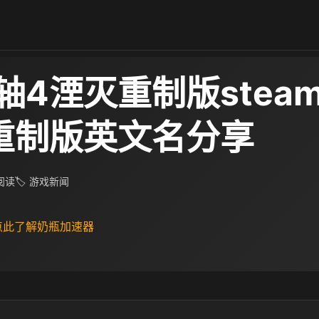
轴4湮灭重制版stea
重制版英文名分享
 阅读
🏷 游戏新闻
 点此了解奶瓶加速器