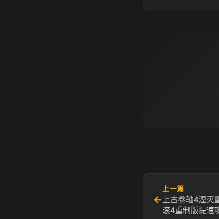
上一篇
←
上古卷轴4湮灭
滚4重制版提速