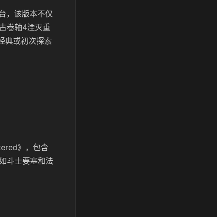
平台，该版本不仅
古卷轴4湮灭重
温经典或初次探索
stered》，包含
，如斗士要塞和法