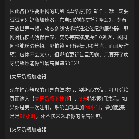
因此各位想要顺畅的玩到《虐杀原形》新作，就一定要
试试虎牙奶瓶加速器，它自研的帕拉斯引擎2.0，专治
开放世界卡顿，动态多线技术精准定位纽约服务器，弱
网对抗模式确保吞噬、变身等高精度操作0延迟，校园
网也能丝滑连招。哪怕锁区也轻松切换节点，而且新作
预计包体不会太小，但哪怕更新包巨无霸，只要开了虎
牙奶瓶也能做到最高提速500%！
[虎牙奶瓶加速器]
现在推荐给您的可是白嫖技巧，别担心充值，打开兑换
页面输入【
虎牙奶瓶不掉线
】，
3天
特权瞬间激活。如
果你是第一次注册，系统自动再加
24小时
，叠加起来
足足
96小时
，还不快来领取你的专属礼包。
[虎牙奶瓶加速器]