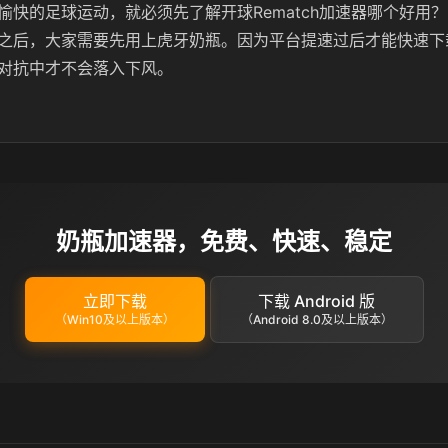
愉快的足球运动，就必须先了解开球Rematch加速器哪个好用
出现之后，大家需要先用上虎牙奶瓶。因为平台提速过后才能快速
对抗中才不会落入下风。
奶瓶加速器，免费、快速、稳定
立即下载
下载 Android 版
（Win10及以上版本）
（Android 8.0及以上版本）