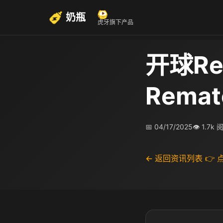
奶瓶
虎牙旗下产品
开球R
Rema
📅 04/17/2025
👁 1.7k 
← 返回资讯列表
👉