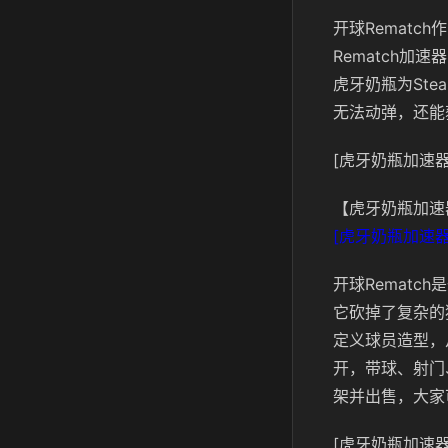
开球Rematc
Rematch
虎牙奶瓶为St
无法动弹，还能
[虎牙奶瓶加速器
【虎牙奶瓶加速
[虎牙奶瓶加速器
开球Rematc
它砍掉了复杂的
定义球员造型，
开，带球、射门
架并出售，大家
[虎牙奶瓶加速器