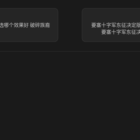
选哪个效果好 破碎族裔
要塞十字军东征决定
要塞十字军东征