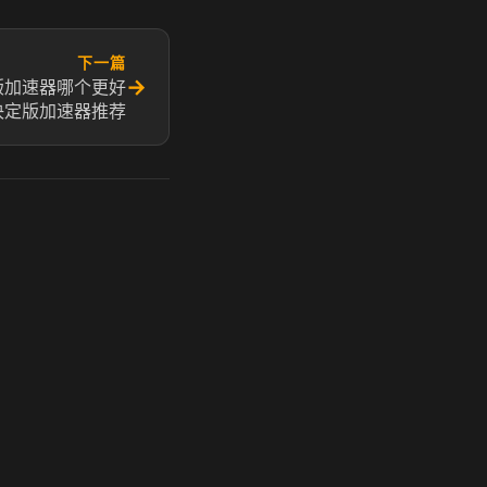
下一篇
→
版加速器哪个更好
决定版加速器推荐