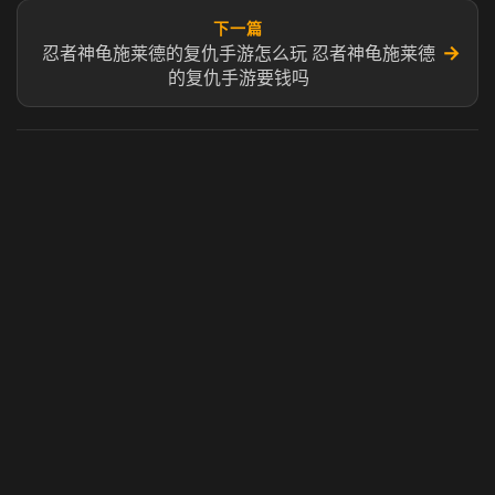
下一篇
→
忍者神龟施莱德的复仇手游怎么玩 忍者神龟施莱德
的复仇手游要钱吗
虎牙奶瓶加速器