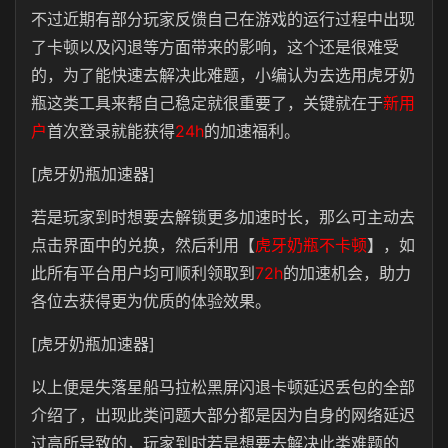
不过近期有部分玩家反馈自己在游戏的运行过程中出现
了卡顿以及闪退等方面带来的影响，这个还是很难受
的，为了能快速去解决此难题，小编认为去选用虎牙奶
瓶这类工具来帮自己稳定就很重要了，关键就在于
新用
户
首次登录就能获得
24h
的加速福利。
[虎牙奶瓶加速器]
若是玩家到时想要去解锁更多加速时长，那么可主动去
点击界面中的兑换，然后利用【
虎牙奶瓶不卡顿
】，如
此所有平台用户均可顺利领取到
72h
的加速机会，助力
各位去获得更为优质的体验效果。
[虎牙奶瓶加速器]
以上便是失落星船马拉松黑屏闪退卡顿延迟丢包的全部
介绍了，出现此类问题大部分都是因为自身的网络延迟
过高所导致的，玩家到时若是想要去解决此类难题的