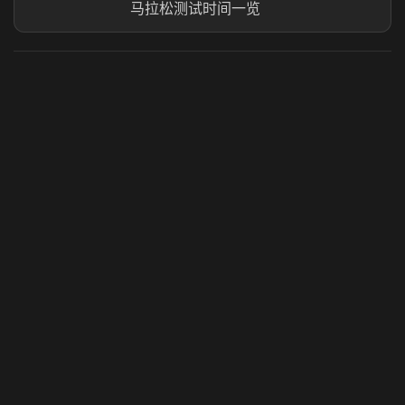
马拉松测试时间一览
虎牙奶瓶加速器
玩 Steam 用奶瓶 - 关键时刻奶你一口
© 2025 虎牙奶瓶加速器|广州虎牙信息科技有限公司. 保留