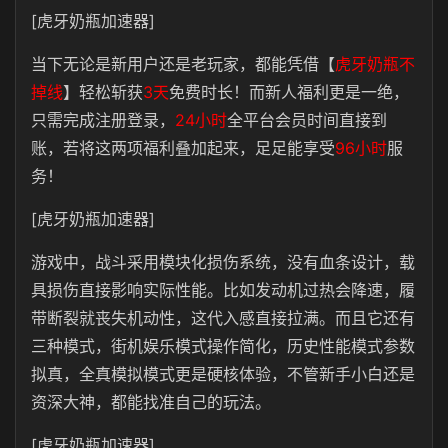
[虎牙奶瓶加速器]
当下无论是新用户还是老玩家，都能凭借【
虎牙奶瓶不
掉线
】轻松斩获
3天
免费时长！而新人福利更是一绝，
只需完成注册登录，
24小时
全平台会员时间直接到
账，若将这两项福利叠加起来，足足能享受
96小时
服
务！
[虎牙奶瓶加速器]
游戏中，战斗采用模块化损伤系统，没有血条设计，载
具损伤直接影响实际性能。比如发动机过热会降速，履
带断裂就丧失机动性，这代入感直接拉满。而且它还有
三种模式，街机娱乐模式操作简化，历史性能模式参数
拟真，全真模拟模式更是硬核体验，不管新手小白还是
资深大神，都能找准自己的玩法。
[虎牙奶瓶加速器]