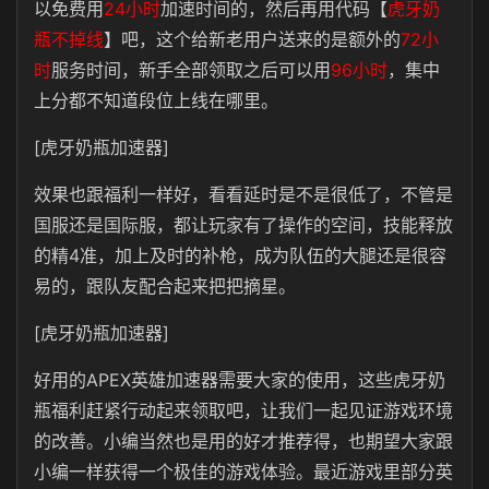
以免费用
24小时
加速时间的，然后再用代码【
虎牙奶
瓶不掉线
】吧，这个给新老用户送来的是额外的
72小
时
服务时间，新手全部领取之后可以用
96小时
，集中
上分都不知道段位上线在哪里。
[虎牙奶瓶加速器]
效果也跟福利一样好，看看延时是不是很低了，不管是
国服还是国际服，都让玩家有了操作的空间，技能释放
的精4准，加上及时的补枪，成为队伍的大腿还是很容
易的，跟队友配合起来把把摘星。
[虎牙奶瓶加速器]
好用的APEX英雄加速器需要大家的使用，这些虎牙奶
瓶福利赶紧行动起来领取吧，让我们一起见证游戏环境
的改善。小编当然也是用的好才推荐得，也期望大家跟
小编一样获得一个极佳的游戏体验。最近游戏里部分英