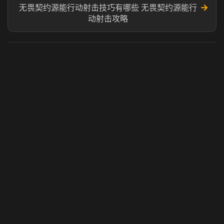
→
无畏契约源能行动射击技巧有哪些 无畏契约源能行
动射击攻略
虎牙奶瓶加速器
玩 Steam 用奶瓶 - 关键时刻奶你一口