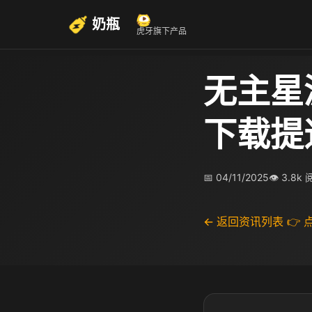
奶瓶
虎牙旗下产品
无主星
下载提
📅 04/11/2025
👁 3.8k
← 返回资讯列表
👉