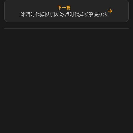
下一篇
→
冰汽时代掉帧原因 冰汽时代掉帧解决办法
虎牙奶瓶加速器
玩 Steam 用奶瓶 - 关键时刻奶你一口