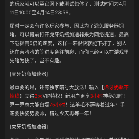
的玩家就可以至官网下载测试包体了，测试时间为4月
11日10:00至4月14日23:59。
届时一定会有许多玩家参与，因此为了避免服务器拥
堵，可以提前打开虎牙奶瓶加速器来为网络提速，最高
下载提高5倍的速度，这样一来很快就能下好了，别人
还在苦哈哈的等进度条往前爬，而你已经可以在游戏里
先睹为快了，岂不有趣。
[虎牙奶瓶加速器]
最重要的是，还有独家暗号大放送！输入【
虎牙奶瓶不
掉线
】立得
3天
VIP特权！新用户更享
3小时
神秘加时！
算一算总共能白嫖
75小时
！这羊毛不薅等着过年？手
速要快姿势要帅，错过今天再等一年！
[虎牙奶瓶加速器]