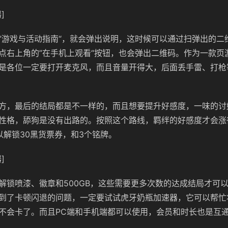
]
”游戏与活动指南“，就会弹出说明，这时候可以通过扫弹出的二
点右上角的”在手机上观看“按钮，也会弹出二维码。作为一款页
是各位一定要打开麦克风，而且音量开得大，后面丢手雷、打枪
方，最后的结局都是不一样的，而且想要提升好感度，一味的讨
性格，舔狗是没有出路的。按照这个路线，羁绊的好感度才会涨
以解锁30黑货票券，和3个铭牌。
]
解锁喷漆、徽章和500GB，这些需要更多次数的达成结局才可
到了卡顿闪退的问题，一定要试试虎牙奶瓶加速器，它可以帮忙
不会卡了。而且PC端和手机端都可以使用，会员和时长也是互