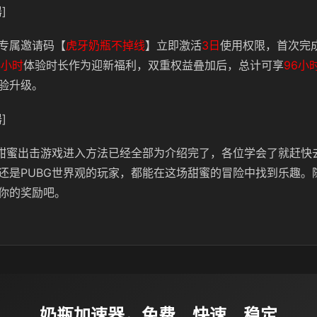
]
专属邀请码【
虎牙奶瓶不掉线
】立即激活
3日
使用权限，首次完
4小时
体验时长作为迎新福利，双重权益叠加后，总计可享
96小
验升级。
]
鸡甜蜜出击游戏进入方法已经全部为介绍完了，各位学会了就赶快
还是PUBG世界观的玩家，都能在这场甜蜜的冒险中找到乐趣。
你的奖励吧。
奶瓶加速器，免费、快速、稳定