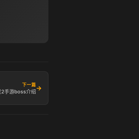
下一篇
→
灵2手游boss介绍