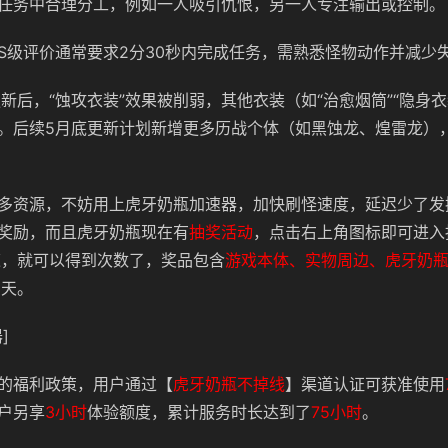
任务中合理分工，例如一人吸引仇恨，另一人专注输出或控制。
S级评价通常要求2分30秒内完成任务，需熟悉怪物动作并减少
更新后，“蚀攻衣装”效果被削弱，其他衣装（如“治愈烟筒”“隐身衣
。后续5月底更新计划新增更多历战个体（如黑蚀龙、煌雷龙）
多资源，不妨用上虎牙奶瓶加速器，加快刷怪速度，延迟少了发
奖励，而且虎牙奶瓶现在有
抽奖活动
，点击右上角图标即可进入
速，就可以得到次数了，
奖品包含
游戏本体、实物周边、虎牙奶
0天。
]
的福利政策，用户通过【
虎牙奶瓶不掉线
】渠道认证可获准使用
户另享
3小时
体验额度，累计服务时长达到了
75小时
。