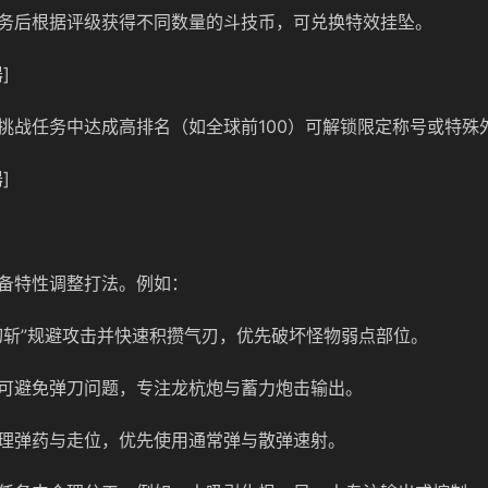
务后根据评级获得不同数量的斗技币，可兑换特效挂坠。
]
挑战任务中达成高排名（如全球前100）可解锁限定称号或特殊
]
备特性调整打法。例如：
切斩”规避攻击并快速积攒气刃，优先破坏怪物弱点部位。
可避免弹刀问题，专注龙杭炮与蓄力炮击输出。
理弹药与走位，优先使用通常弹与散弹速射。