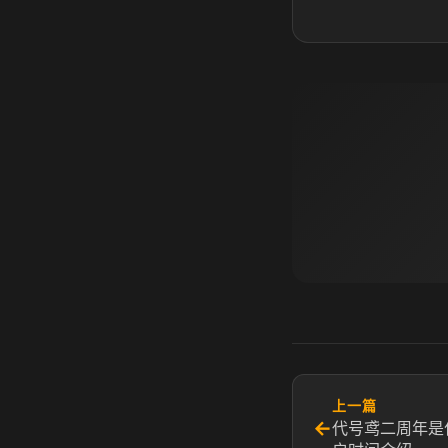
上一篇
←
代号鸢二周年是