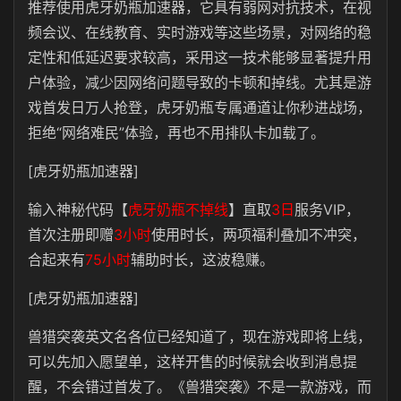
推荐使用虎牙奶瓶加速器，它具有
弱网对抗技术，在视
频会议、在线教育、实时游戏等这些场景，对网络的稳
定性和低延迟要求较高，采用这一技术能够显著提升用
户体验，减少因网络问题导致的卡顿和掉线。尤其是游
戏首发日万人抢登，虎牙奶瓶专属通道让你秒进战场，
拒绝“网络难民”体验，再也不用排队卡加载了。
[虎牙奶瓶加速器]
输入神秘代码【
虎牙奶瓶不掉线
】直取
3日
服务VIP，
首次注册即赠
3小时
使用时长，两项福利叠加不冲突，
合起来有
75小时
辅助时长，这波稳赚。
[虎牙奶瓶加速器]
兽猎突袭英文名各位已经知道了，现在游戏即将上线，
可以先加入愿望单，这样开售的时候就会收到消息提
醒，不会错过首发了。《兽猎突袭》不是一款游戏，而