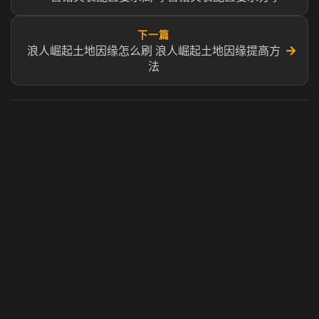
下一篇
→
浪人崛起土地因缘怎么刷 浪人崛起土地因缘提高方
法
虎牙奶瓶加速器