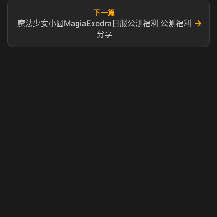
下一篇
→
魔法少女小圆MagiaExedra日服公测福利 公测福利
分享
虎牙奶瓶加速器