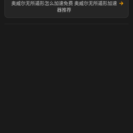
→
奥威尔无所遁形怎么加速免费 奥威尔无所遁形加速
器推荐
虎牙奶瓶加速器
玩 Steam 用奶瓶 - 关键时刻奶你一口