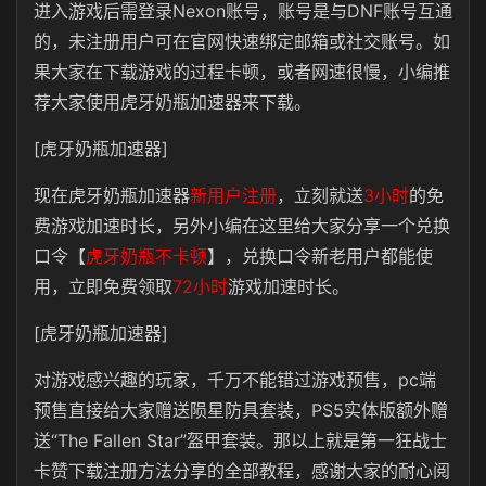
进入游戏后需登录Nexon账号，账号是与DNF账号互通
的，未注册用户可在官网快速绑定邮箱或社交账号‌。如
果大家在下载游戏的过程卡顿，或者网速很慢，小编推
荐大家使用虎牙奶瓶加速器来下载。
[虎牙奶瓶加速器]
现在虎牙奶瓶加速器
新用户注册
，立刻就送
3小时
的免
费游戏加速时长，另外小编在这里给大家分享一个兑换
口令【
虎牙奶瓶不卡顿
】，兑换口令新老用户都能使
用，立即免费领取
72小时
游戏加速时长。
[虎牙奶瓶加速器]
对游戏感兴趣的玩家，千万不能错过游戏预售，pc端
预售直接给大家赠送陨星防具套装，PS5实体版额外赠
送“The Fallen Star”盔甲套装。那以上就是第一狂战士
卡赞下载注册方法分享的全部教程，感谢大家的耐心阅