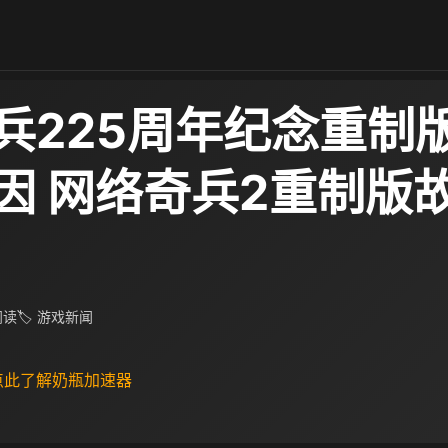
兵225周年纪念重制
因 网络奇兵2重制版
 阅读
🏷 游戏新闻
 点此了解奶瓶加速器