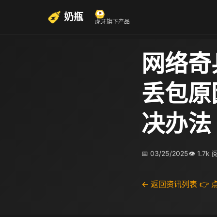
奶瓶
虎牙旗下产品
网络奇
丢包原
决办法
📅 03/25/2025
👁 1.7k
← 返回资讯列表
👉