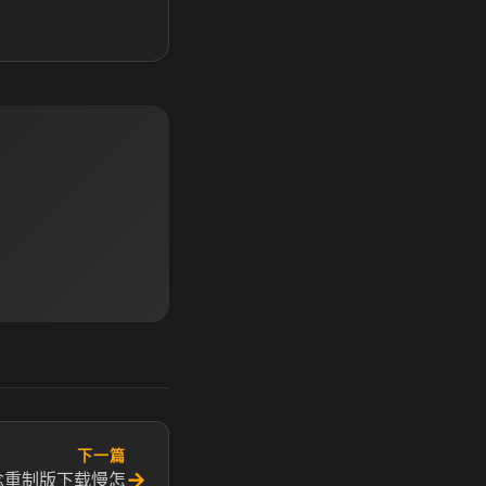
下一篇
→
念重制版下载慢怎