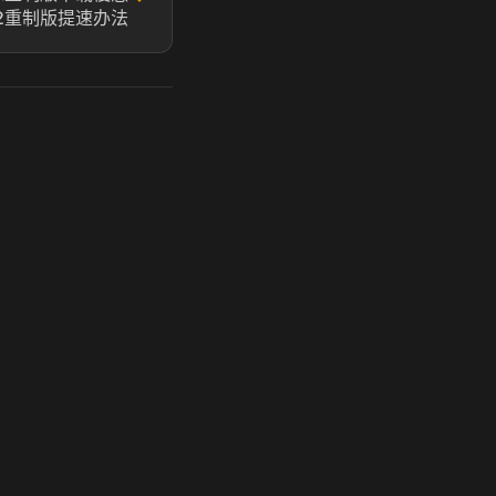
2重制版提速办法
玩 Steam 用奶瓶 - 关键时刻奶你一口
奶瓶加速器|广州虎牙信息科技有限公司. 保留所有权利.