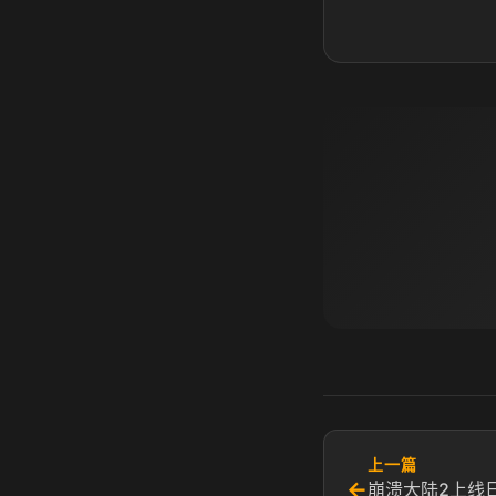
上一篇
←
崩溃大陆2上线