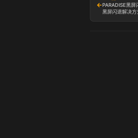
←
PARADISE黑屏
黑屏闪退解决方
虎牙奶瓶加速器