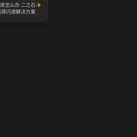
→
退怎么办 二之石
黑屏闪退解决方案
玩 Steam 用奶瓶 - 关键时刻奶你一口
奶瓶加速器|广州虎牙信息科技有限公司. 保留所有权利.