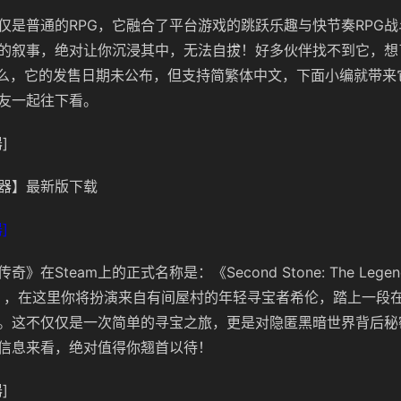
仅是普通的RPG，它融合了平台游戏的跳跃乐趣与快节奏RPG
的叙事，绝对让你沉浸其中，无法自拔！好多伙伴找不到它，想
叫什么，它的发售日期未公布，但支持简繁体中文，下面小编就带
友一起往下看。
]
器】最新版下载
]
在Steam上的正式名称是：《Second Stone: The Legend 
orld》，在这里你将扮演来自有间屋村的年轻寻宝者希伦，踏上一
。这不仅仅是一次简单的寻宝之旅，更是对隐匿黑暗世界背后秘
信息来看，绝对值得你翘首以待！
]