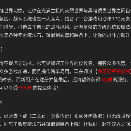
缝世界切换，让你在充满生机的美丽世界与黑暗镜像世界之间自
氛围。战斗系统也是一大亮点，结合了平台游戏和动作RPG元素
你搭配，打造属于自己的战斗风格。还有复杂的等级系统和魔法
收集各种元素魔法石，镶嵌到武器和装备上，让你的战斗力飙升
]
得不提虎牙奶瓶。它可是加速工具界的佼佼者，拥有众多优势。
众多游戏加速，而且操作简单易用。现在通过【
虎牙奶瓶不掉线
费时长。而新用户在注册并登录后，还将额外获得
3小时
的服务
可以享受
75小时
的提速体验！
]
，赶紧去下载《二之石：隐世传奇》和虎牙奶瓶吧！用无缝世界
，别忘了收集魔法石并镶嵌到装备上哦！让我们一起在双界之间