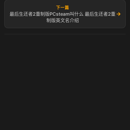
下一篇
→
最后生还者2重制版PCsteam叫什么 最后生还者2重
制版英文名介绍
虎牙奶瓶加速器