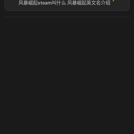
风暴崛起steam叫什么 风暴崛起英文名介绍
虎牙奶瓶加速器
玩 Steam 用奶瓶 - 关键时刻奶你一口
© 2025 虎牙奶瓶加速器|广州虎牙信息科技有限公司. 保留