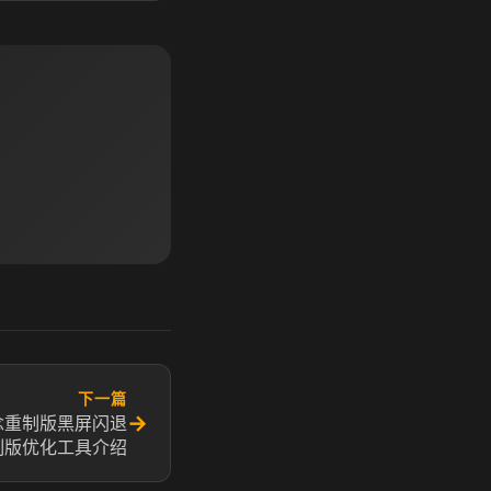
下一篇
→
念重制版黑屏闪退
制版优化工具介绍