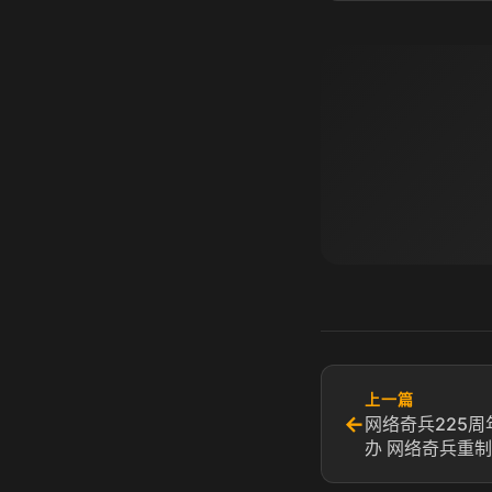
上一篇
←
网络奇兵225
办 网络奇兵重