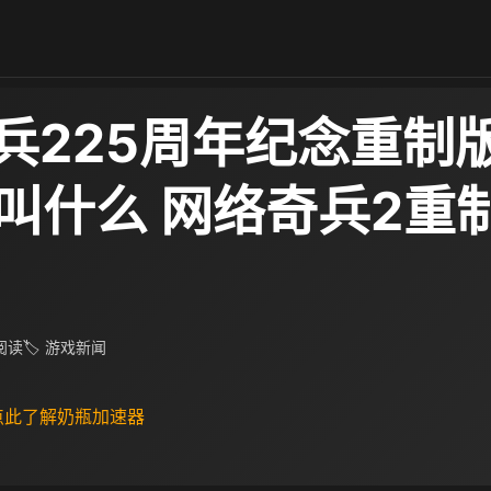
兵225周年纪念重制
am叫什么 网络奇兵2重
 阅读
🏷 游戏新闻
 点此了解奶瓶加速器