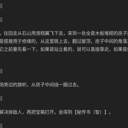
]
]
，往回走从石山用滑翔翼飞下去，来到一处全是木板堆砌的房子
是搭建用于修缮的，从这里跳上去，翻过屋顶，房子中间的角落
它之前要先看一下，如果是站立着的，就可以直接靠近，如果是
]
场旁边的旗帜，从房子中间绕一圈过去。
]
解决掉敌人，再把宝箱打开。会得到【秘传书（智）】。
]