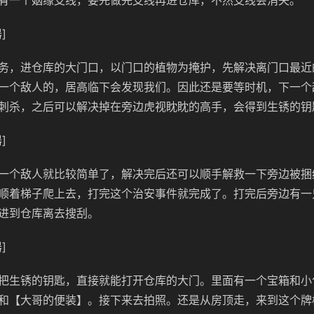
有一个姻缘支线，要先做完支线再进仓库，不然支线会消失。
]
务，进仓库的大门口，以门口的植物为掩护，先解决离门口最近
一个敌人的，居高临下会发现我们。因此还是要等时机，下一个
刺杀，之后可以解决掉在旁边虎视眈眈的高手，会得到生锈的钥
]
一个敌人就比较简单了，解决完后还可以顺手解救一下旁边被捆
顺着梯子爬上去，打完这个治安事件就完成了。打完后旁边有一
进到仓库离去搜刮。
]
把生锈的钥匙，直接就能打开仓库的大门。里面有一个宝箱和小
和【大哥的便装】。接下来去拍照。还是从房顶走，来到这个牌