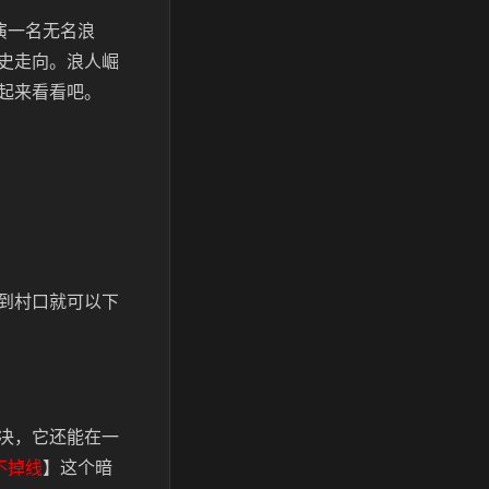
演一名无名浪
史走向。浪人崛
起来看看吧。
到村口就可以下
决，它还能在一
不掉线
】这个暗