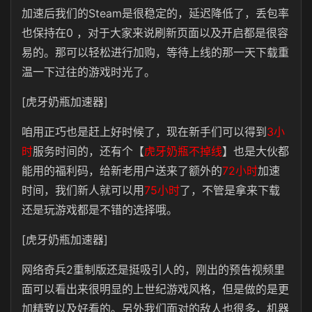
加速后我们的Steam是很稳定的，延迟降低了，丢包率
也保持在0 ，对于大家来说刷新页面以及开启都是很容
易的。那可以轻松进行加购，等待上线的那一天下载重
温一下过往的游戏时光了。
[虎牙奶瓶加速器]
咱用正巧也是赶上好时候了，现在新手们可以得到
3小
时
服务时间的，还有个【
虎牙奶瓶不掉线
】也是大伙都
能用的福利码，给新老用户送来了额外的
72小时
加速
时间，我们新人就可以用
75小时
了，不管是拿来下载
还是玩游戏都是不错的选择哦。
[虎牙奶瓶加速器]
网络奇兵2重制版还是挺吸引人的，刚出的预告视频里
面可以看出来很明显的上世纪游戏风格，但是做的是更
加精致以及好看的。另外我们面对的敌人也很多，机器