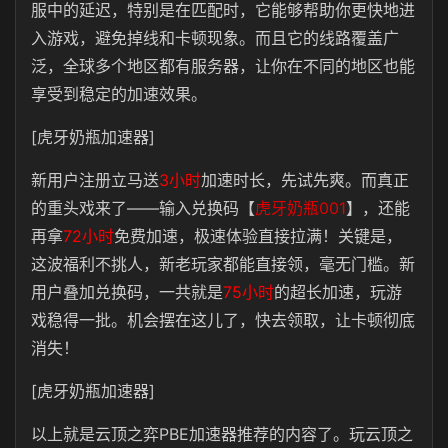
服中的延迟，特别是在匹配时，它能够帮助你更快地进
入游戏，避免掉线和卡顿现象。而且它的线路覆盖广
泛，全球多个地区都有服务器，让你在不同的地区也能
享受到稳定的加速效果。
[虎牙奶瓶加速器]
新用户注册立马送
3小时
加速时长，先试先爽。而真正
的重头戏来了——输入兑换码【
虎牙奶瓶001
】，还能
再拿
72小时
免费加速，极速体验直接拉满！关键是，
这波福利不挑人，新老玩家都能直接领，毫无门槛。新
用户叠加兑换码，一共就是
75小时
的超长加速，玩游
戏稳得一批。机会摆在这儿了，快去领取，让卡顿彻底
消失！
[虎牙奶瓶加速器]
以上就是云顶之弈PBE加速器推荐的内容了。玩云顶之