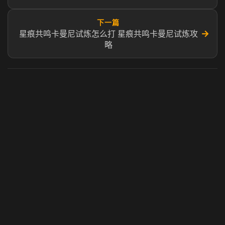
下一篇
→
星痕共鸣卡曼尼试炼怎么打 星痕共鸣卡曼尼试炼攻
略
虎牙奶瓶加速器