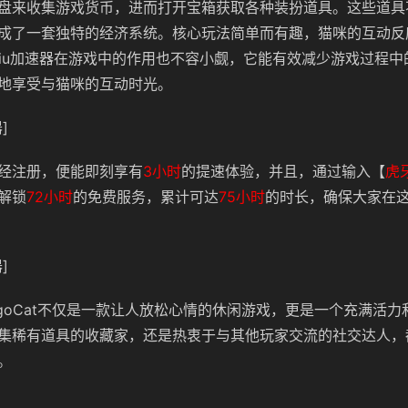
盘来收集游戏货币，进而打开宝箱获取各种装扮道具。这些道具
成了一套独特的经济系统。核心玩法简单而有趣，猫咪的互动反
ubiu加速器在游戏中的作用也不容小觑，它能有效减少游戏过程
地享受与猫咪的互动时光。
]
经注册，便能即刻享有
3小时
的提速体验，并且，通过输入【
虎
解锁
72小时
的免费服务，累计可达
75小时
的时长，确保大家在
]
ngoCat不仅是一款让人放松心情的休闲游戏，更是一个充满活
集稀有道具的收藏家，还是热衷于与其他玩家交流的社交达人，
。