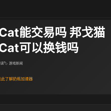
oCat能交易吗 邦戈猫
oCat可以换钱吗
 阅读
🏷 游戏新闻
 点此了解奶瓶加速器