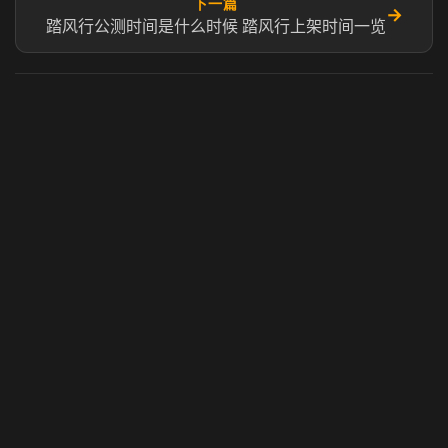
下一篇
→
踏风行公测时间是什么时候 踏风行上架时间一览
虎牙奶瓶加速器
玩 Steam 用奶瓶 - 关键时刻奶你一口
© 2025 虎牙奶瓶加速器|广州虎牙信息科技有限公司. 保留