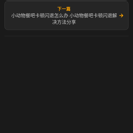
下一篇
→
小动物餐吧卡顿闪退怎么办 小动物餐吧卡顿闪退解
决方法分享
虎牙奶瓶加速器