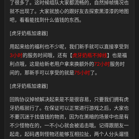
了很多了。这时候组队大家都流畅的，自然掉帧情况也
就不出现了。大家就放心的跟好友去探索黑漆漆的地图
吧，看看能找到什么值钱的东西。
[虎牙奶瓶加速器]
用起来给的福利也不少呢，我们新手就可以直接享受到
3小时
的服务时间哦，还有【
虎牙奶瓶不掉线
】也是福
利点哦，这是给新老用户拿来换额外的
72小时
服务时
间的，那新手可以享受的就是
75小时
了。
[虎牙奶瓶加速器]
回购协议掉帧解决起来是不是很容易，只要我们拥有虎
牙奶瓶就行了。在保证可以正常进行游戏之后，大家也
不要沉迷于找值钱的物资，因为在黑暗的场景中也是有
不少怪物在的，一不小心就会被追击哦。记得跟朋友一
起走，起码遇到怪物还能够互相拉扯，两个人分头遛怪