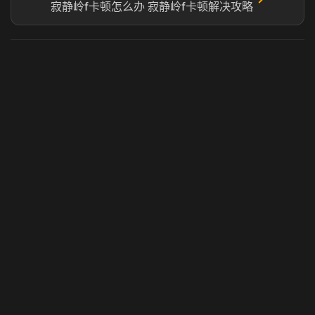
寂静岭f卡顿怎么办 寂静岭f卡顿解决攻略
虎牙奶瓶加速器
玩 Steam 用奶瓶 - 关键时刻奶你一口
© 2025 虎牙奶瓶加速器|广州虎牙信息科技有限公司. 保留