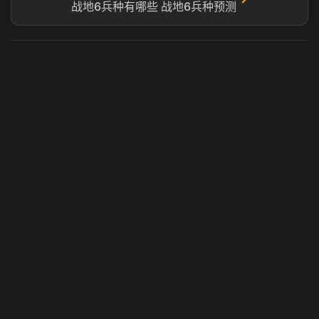
战地6兵种有哪些 战地6兵种预测
虎牙奶瓶加速器
玩 Steam 用奶瓶 - 关键时刻奶你一口
© 2025 虎牙奶瓶加速器|广州虎牙信息科技有限公司. 保留