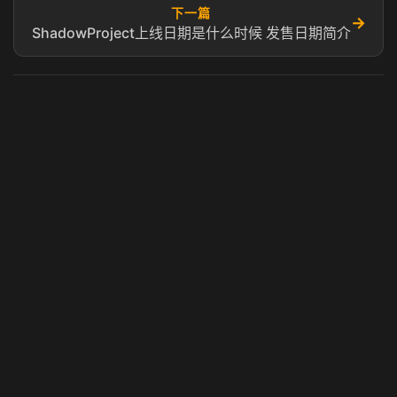
下一篇
→
ShadowProject上线日期是什么时候 发售日期简介
虎牙奶瓶加速器
玩 Steam 用奶瓶 - 关键时刻奶你一口