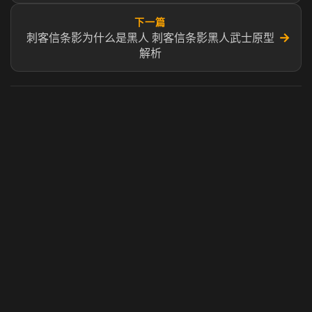
下一篇
→
刺客信条影为什么是黑人 刺客信条影黑人武士原型
解析
虎牙奶瓶加速器