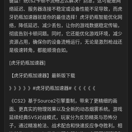
键盘！玩cs2卡顿不流畅怎么解决？别急，这可能是网
络延迟、服务器连接不稳定或设备性能不足导致，而虎
牙奶瓶加速器就是你的最佳选择！
虎牙奶瓶
智能优化网
络，降低延迟、减少丢包，让你的游戏数据稳定传输，
彻底告别卡顿问题。同时，它还能优化游戏环境，减少
资源占用，确保你的设备流畅运行，无论是激烈枪战还
是极速转角，都能顺滑自如。
[虎牙奶瓶加速器]
【
虎牙奶瓶
加速器】最新版下载
》》》》》#
虎牙奶瓶
加速器#《《《《《
《
CS2
》基于
Source2
引擎重制，带来了更精细的画
面、更真实的物理效果以及全新的动态烟雾系统。游戏
延续经典5V5对战模式，玩家分为反恐精英与恐怖分
子，通过精准枪法、战术配合和快速反应争夺胜利。相