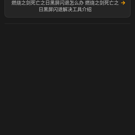
→
燃烧之剑死亡之日黑屏闪退怎么办 燃烧之剑死亡之
日黑屏闪退解决工具介绍
虎牙奶瓶加速器
玩 Steam 用奶瓶 - 关键时刻奶你一口