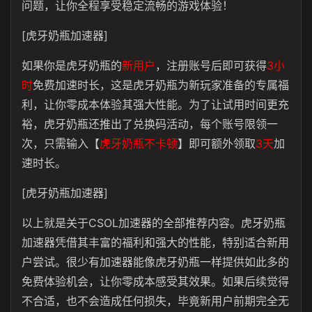
问题，让你全程享受稳定流畅的游戏体验！
[虎牙奶瓶加速器]
如果你是
虎牙奶瓶
的
新用户
，注册账号后即可获得
3小
时
免费加速时长，这是
虎牙奶瓶
为新玩家准备的专属福
利，让你零成本体验其强大性能。为了让试用时间更充
裕，虎牙奶瓶还推出了兑换码活动，每个账号限领一
次，只需输入【
虎牙奶瓶不卡顿
】即可额外领取
3天
加
速时长。
[虎牙奶瓶加速器]
以上就是关于
CSOL
加速器的全部推荐内容。虎牙奶瓶
加速器凭借其丰富的福利和强大的性能，特别适合新用
户尝试。很少有加速器能像
虎牙奶瓶
一样提供如此多的
免费体验机会，让你零成本感受其效果。如果后续觉得
不合适，也不会造成任何损失，毕竟新用户前期完全无