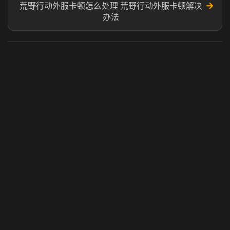
→
荒野行动外服卡顿怎么处理 荒野行动外服卡顿解决
办法
虎牙奶瓶加速器
玩 Steam 用奶瓶 - 关键时刻奶你一口