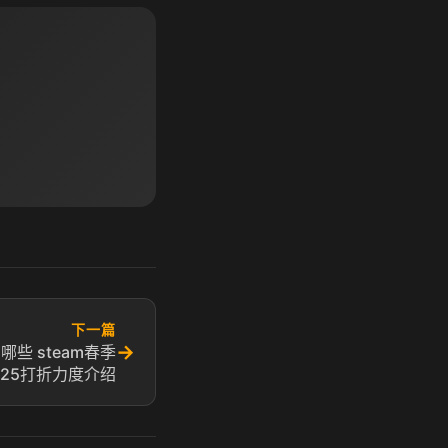
下一篇
→
哪些 steam春季
025打折力度介绍