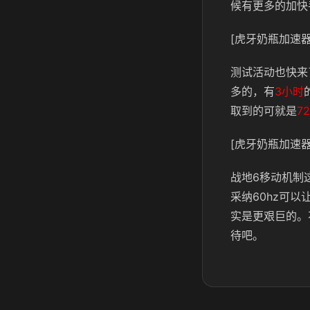
候有更多的加快
[虎牙奶瓶加速器
测试活动也快来
多的，有
3小时
取到的可就是
7
[虎牙奶瓶加速器
战地6移动机制
采纳60hz可
实是更艰巨的。
待吧。