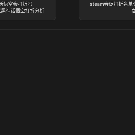
神话悟空会打折吗
steam春促打折名单分
m春促黑神话悟空打折分析
© 2025 虎牙