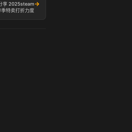
→
享 2025steam
春季特卖打折力度
玩 Steam 用奶瓶 - 关键时刻奶你一口
奶瓶加速器|广州虎牙信息科技有限公司. 保留所有权利.