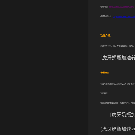
备用网址：
https://kdocs.cn/l/cnqW6iyTUPyP
视频教程地址：
https://www.bilibili.com/vid
功能介绍：
共计
200+Mod
，为了方便各位安装，分成了
[虎牙奶瓶加速器
完整包：
包含所有的功能
Mod
与皮肤
Mod
！完全适用
功能展示：
常见的地图收藏品助手、帕鲁分析仪、地图
[虎牙奶瓶加
[虎牙奶瓶加速器