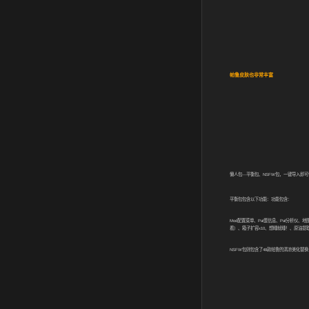
帕鲁皮肤也非常丰富
懒人包—平衡包、
NSFW
包，一键导入即可
平衡包包含以下功能：功能包含：
Mod
配置菜单、
Pal
蛋信息、
Pal
分析仪、地
看）、箱子扩容
x10
、想睡就睡！、原油提
NSFW
包则包含了
48
款帕鲁的清凉美化替换