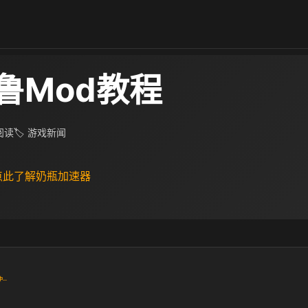
鲁Mod教程
 阅读
🏷 游戏新闻
 点此了解奶瓶加速器
中
...