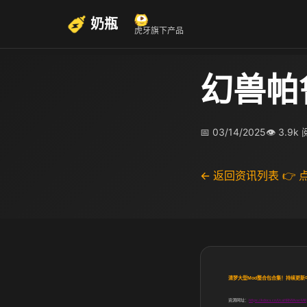
奶瓶
虎牙旗下产品
幻兽帕
📅 03/14/2025
👁 3.9k
← 返回资讯列表
👉
清梦大型
Mod
整合包合集！持续更新
资源网址：
https://kdocs.cn/l/caHRNWver4AR