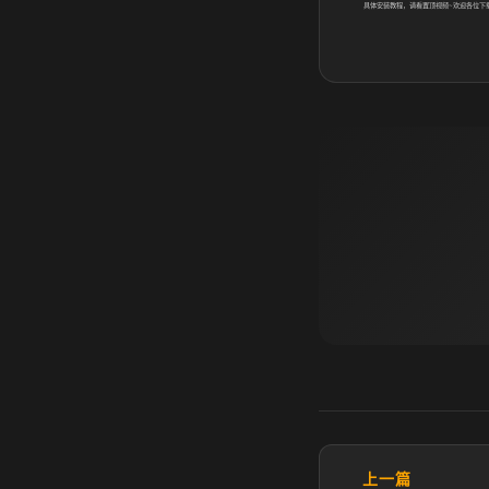
具体安装教程，请看置顶视频
~
欢迎各位下
上一篇