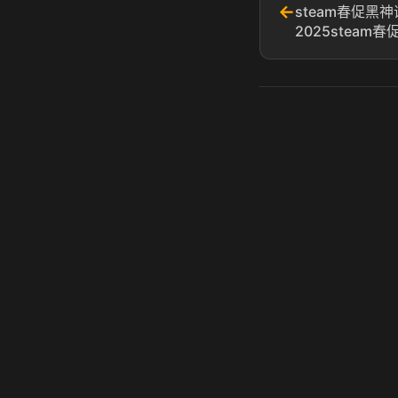
←
steam春促黑
2025stea
虎牙奶瓶加速器