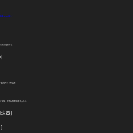
eo/BV1mxwpe3EXr/
三款不同整合包
~
]
于最新的
v0.4.15
版本！
去迷雾、无限制建筑等都包含在内
速器]
]