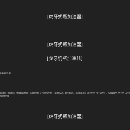
[虎牙奶瓶加速器]
[虎牙奶瓶加速器]
[虎牙奶瓶加速器]
使用非常方便！
图去迷雾、地图解锁、地图收藏品助手、更快的孵化（一秒破壳孵化）、建造传送点、食物不腐烂、提高负重上限（默认
1000
，每一级
250
）、物品叠加
999 999 999
、显示
取器随处构建
[虎牙奶瓶加速器]