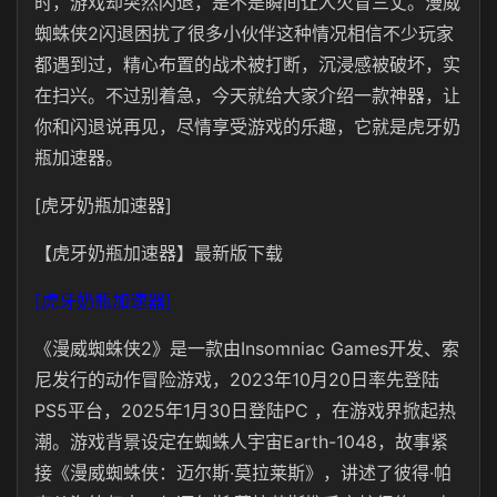
时，游戏却突然闪退，是不是瞬间让人火冒三丈。漫威
蜘蛛侠2闪退困扰了很多小伙伴这种情况相信不少玩家
都遇到过，精心布置的战术被打断，沉浸感被破坏，实
在扫兴。不过别着急，今天就给大家介绍一款神器，让
你和闪退说再见，尽情享受游戏的乐趣，它就是虎牙奶
瓶加速器。
[虎牙奶瓶加速器]
【虎牙奶瓶加速器】最新版下载
[虎牙奶瓶加速器]
《漫威蜘蛛侠2》是一款由Insomniac Games开发、索
尼发行的动作冒险游戏，2023年10月20日率先登陆
PS5平台，2025年1月30日登陆PC ，在游戏界掀起热
潮。游戏背景设定在蜘蛛人宇宙Earth-1048，故事紧
接《漫威蜘蛛侠：迈尔斯·莫拉莱斯》，讲述了彼得·帕