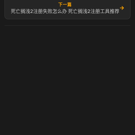
下一篇
→
死亡搁浅2注册失败怎么办 死亡搁浅2注册工具推荐
虎牙奶瓶加速器
玩 Steam 用奶瓶 - 关键时刻奶你一口